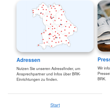
Pres
Adressen
Wir inf
Nutzen Sie unseren Adressfinder, um
Pressei
Ansprechpartner und Infos über BRK-
BRK.
Einrichtungen zu finden.
Start