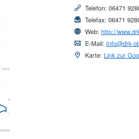
aus
Angebote f
Erkrankungen
psychisch 
Telefon:
06471 928
d Erholung
Allgemeine
Geflüchtet
ungen
Unterstützungsangebote
Weitere Pr
Telefax:
06471 928
Veröffentl
Web:
http://www.dr
Suchdiens
gendsozialarbeit
E-Mail:
Info@drk-o
ratung
Suchdiens
Karte:
Link zur Go