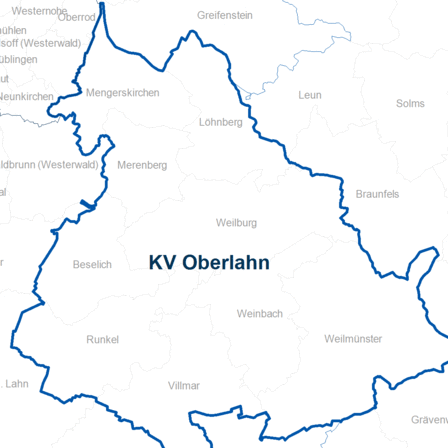
Mehrgenerationenh
Hauswirtschaftliche Hilfen
Beratung zur Kur un
Hilfsmittelverleih
Kindertageseinricht
Pflegeberatung
Hilfen zur Erziehung
Alten-Service-Zentren
Jugendarbeit
Tagespflege
Schulsozialarbeit/Ju
Schwangerschaftsbe