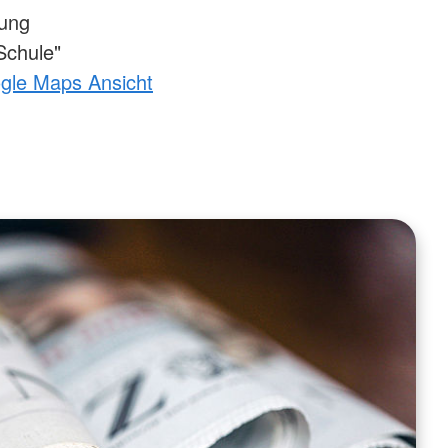
tung
Schule"
ogle Maps Ansicht