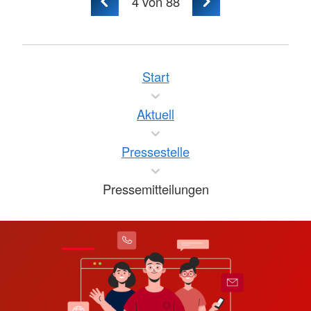
4
von 88
Start
Aktuell
Pressestelle
Pressemitteilungen