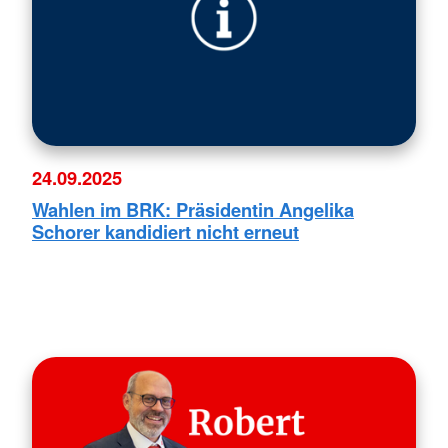
24.09.2025
Wahlen im BRK: Präsidentin Angelika
Schorer kandidiert nicht erneut