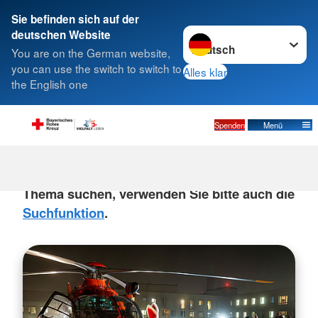
Sie befinden sich auf der
Sprache wechseln zu
deutschen Website
Suche
You are on the German website,
you can use the switch to switch to
Alles klar
the English one
Pressemitteilungen
Spenden
Menü
Sollten Sie Nachrichten oder
Pressemitteilungen zu einem bestimmten
Thema suchen, verwenden Sie bitte auch die
Suchfunktion
.